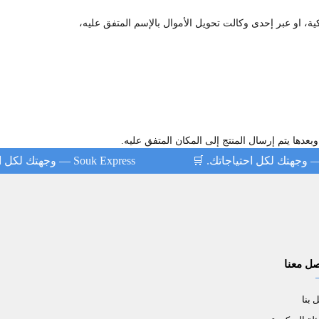
كية، او عبر إحدى وكالت تحويل الأموال بالإسم المتفق عليه،
 🛒
Souk Express — وجهتك لكل احتياجاتك. 🛒
صل معنا
 بنا